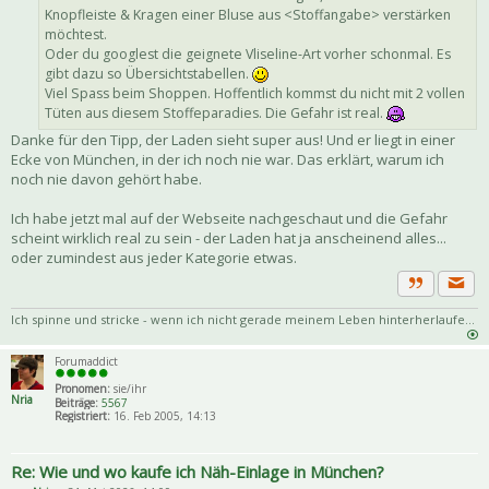
Knopfleiste & Kragen einer Bluse aus <Stoffangabe> verstärken
möchtest.
Oder du googlest die geignete Vliseline-Art vorher schonmal. Es
gibt dazu so Übersichtstabellen.
Viel Spass beim Shoppen. Hoffentlich kommst du nicht mit 2 vollen
Tüten aus diesem Stoffeparadies. Die Gefahr ist real.
Danke für den Tipp, der Laden sieht super aus! Und er liegt in einer
Ecke von München, in der ich noch nie war. Das erklärt, warum ich
noch nie davon gehört habe.
Ich habe jetzt mal auf der Webseite nachgeschaut und die Gefahr
scheint wirklich real zu sein - der Laden hat ja anscheinend alles...
oder zumindest aus jeder Kategorie etwas.
Priva
Zitat
Ich spinne und stricke - wenn ich nicht gerade meinem Leben hinterherlaufe...
Forumaddict
Pronomen:
sie/ihr
Nria
Beiträge:
5567
Registriert:
16. Feb 2005, 14:13
Re: Wie und wo kaufe ich Näh-Einlage in München?