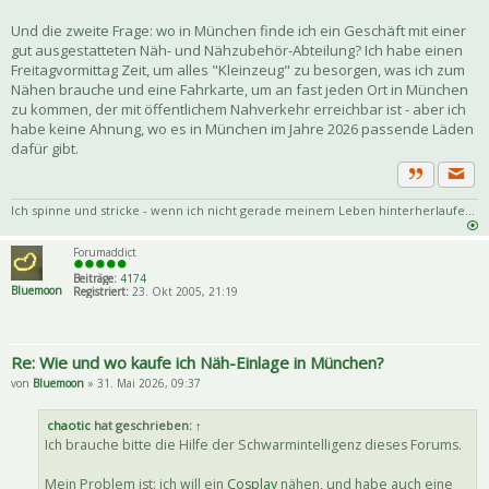
Und die zweite Frage: wo in München finde ich ein Geschäft mit einer
gut ausgestatteten Näh- und Nähzubehör-Abteilung? Ich habe einen
Freitagvormittag Zeit, um alles "Kleinzeug" zu besorgen, was ich zum
Nähen brauche und eine Fahrkarte, um an fast jeden Ort in München
zu kommen, der mit öffentlichem Nahverkehr erreichbar ist - aber ich
habe keine Ahnung, wo es in München im Jahre 2026 passende Läden
dafür gibt.
Priva
Zitat
Ich spinne und stricke - wenn ich nicht gerade meinem Leben hinterherlaufe...
Forumaddict
Beiträge:
4174
Bluemoon
Registriert:
23. Okt 2005, 21:19
Re: Wie und wo kaufe ich Näh-Einlage in München?
von
Bluemoon
» 31. Mai 2026, 09:37
chaotic
hat geschrieben:
↑
Ich brauche bitte die Hilfe der Schwarmintelligenz dieses Forums.
Mein Problem ist: ich will ein
Cosplay
nähen, und habe auch eine