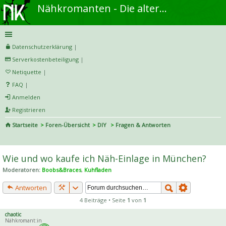
Nähkromanten - Die alternative Näh- und DIY-Community
Datenschutzerklärung
|
Serverkostenbeteiligung
|
Netiquette
|
FAQ
|
Anmelden
Registrieren
Startseite
Foren-Übersicht
DIY
Fragen & Antworten
S
uc
Wie und wo kaufe ich Näh-Einlage in München?
he
Moderatoren:
Boobs&Braces
,
Kuhfladen
Antworten
4 Beiträge • Seite
1
von
1
chaotic
Nähkromant:in