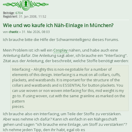
Beiträge:
6704
Registriert:
31. Jan 2008, 11:52
Wie und wo kaufe ich Näh-Einlage in München?
von
chaotic
» 31. Mai 2026, 08:03
Ich brauche bitte die Hilfe der Schwarmintelligenz dieses Forums.
Mein Problem ist: ich will ein
Cosplay
nähen, und habe auch eine
Anleitung dafür. Die Anleitung sagt aber, ich brauche ein "Interfacing".
Zitat aus der Anleitung, der beschreibt, welche Stoffe benötigt werden:
Interfacing – Alrighty this is non-negotiable for a number of
elements of this design. Interfacing is a must on all collars, cuffs,
plackets, and waistbands. It is important for the structure of the
collars and waistbands and is ESSENTIAL for button plackets. You
can use woven or non woven interfacing for this, mid weight is my
go to. If using woven, cut with the same grainline as marked on the
pattern
pieces.
Ich brauche also ein Interfacing, um Teile der Stoffe zu verstärken.
Aber was nehme ich dafür? Kann ich einfach in ein Nähgeschäft
gehen und sagen "ich brauche eine Einlage, um Stoff zu verstärken"?
Ich nehme jeden Tipp, den ihr habt, egal ob es