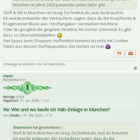
München im Jahre 2026 passende Läden dafür gibt.
Stoff & Stil in München ist riesig. Da findest du, was du brauchst.
Ich würde entweder der Verkäuferin sagen, dass du die Knopfleiste &
Kragen einer Bluse aus <Stoffangabe> verstärken möchtest.
Oder du googlest die geignete Vliseline-Art vorher schonmal. Es gibt
dazu so Übersichtstabellen.
Viel Spass beim Shoppen. Hoffentlich kommst du nicht mit 2 vollen
Tüten aus diesem Stoffeparadies. Die Gefahr ist real.
Priva
Zitat
Umwege erweitern die Ortskenntnis.
chaotic
Nähkromant:in
Beiträge:
6704
Registriert:
31. Jan 2008, 11:52
Re: Wie und wo kaufe ich Näh-Einlage in München?
von
chaotic
» 31. Mai 2026, 11:31
Bluemoon
hat geschrieben:
↑
Stoff & Stil in München ist riesig. Da findest du, was du brauchst.
Ich würde entweder der Verkäuferin sagen, dass du die