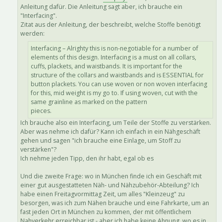
Anleitung dafür. Die Anleitung sagt aber, ich brauche ein
"Interfacing".
Zitat aus der Anleitung, der beschreibt, welche Stoffe benötigt
werden:
Interfacing – Alrighty this is non-negotiable for a number of
elements of this design. Interfacing is a must on all collars,
cuffs, plackets, and waistbands. It is important for the
structure of the collars and waistbands and is ESSENTIAL for
button plackets. You can use woven or non woven interfacing
for this, mid weight is my go to. If using woven, cut with the
same grainline as marked on the pattern
pieces.
Ich brauche also ein Interfacing, um Teile der Stoffe zu verstärken.
Aber was nehme ich dafür? Kann ich einfach in ein Nähgeschäft
gehen und sagen "ich brauche eine Einlage, um Stoff zu
verstärken"?
Ich nehme jeden Tipp, den ihr habt, egal ob es
Und die zweite Frage: wo in München finde ich ein Geschäft mit
einer gut ausgestatteten Näh- und Nähzubehör-Abteilung? Ich
habe einen Freitagvormittag Zeit, um alles "Kleinzeug" zu
besorgen, was ich zum Nähen brauche und eine Fahrkarte, um an
fast jeden Ort in München zu kommen, der mit öffentlichem
Nahverkehr erreichbar ist - aber ich habe keine Ahnung, wo es in