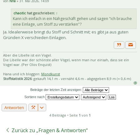
von
Nria
» 31. Mai 2026, 14:09
chaotic
hat geschrieben:
↑
Kann ich einfach in ein Nähgeschäft gehen und sagen "ich brauche
eine Einlage, um Stoff zu verstärken"?
Ja. Idealerweise bringt du Stoff und Schnitt mit; es gibt ja aus guten
Gründen X verschieden Einlagen.
Priva
Zitat
Aber die Libelle ist ein Vogel.
Die Libelle war der schönste aller Vögel, wenn man nur einsah, dass sie ein
Vogel war. (Per Olov Enquist)
Hana und ich bloggen:
Mondkunst
Stoffstatistik 2026:
gekauft 14,1 m - vernäht 4,6 m - abgegeben 8,9 m (+ 0,6 m)
Beiträge der letzten Zeit anzeigen:
Sortiere nach
Antworten
4 Beiträge • Seite
1
von
1
Zurück zu „Fragen & Antworten“