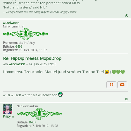
“What causes the other ten percent?” asked Kizzy.
“Natural disasters,” said Nib.”
― Becky Chambers, The Long Way to a Small, Angry Planet
wuselwesen
Nähkromant:in
Pronomen:
sie/ihr/they
Beiträge:
6493
Registriert:
15. Dez 2004, 11:52
Re: HipDip meets MopsDrop
von
wuselwesen
» 14. Jun 2026, 09:56
Hammerwuffzencooler Mantel (und schöner Thread-Titel
)
Priva
Zitat
wusi wuselt weiter als wuselwesen
Nähkromant:in
Priscylla
Beiträge:
8437
Registriert:
7. Feb 2012, 13:28