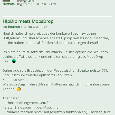
Beiträge:
4174
Bluemoon
Registriert:
23. Okt 2005, 21:19
HipDip meets MopsDrop
von
Bluemoon
» 13. Jun 2026, 11:07
Neulich habe ich gelernt, dass der konkave Bogen zwischen
Hüftgelenk und Oberschenkelansatz Hip Dip heisst und für Manche,
die ihn haben, einen Fall für den Schönheitschirurgen darstellt.
Ich biete heute zusätzlich: Schummeln Sie sich optisch die Schultern
schön, die Taille schlank und erhalten sie einen gratis MopsDrop
dazu.
Daher auch die Brosche, um den Weg zwischen Schulterpolster-XXL
und Brustpunkt wieder optisch zu verkürzen.
Klappt so semi.
Wie auch Bügeln..die 30Min am Plätteisen hätt ich mir offenbar sparen
können..
Ansonsten:
- Schnitt nach eigenem Getüftel
- erster Blindsaum mit der Maschine
- Schummeltaschen hinter aufgesetzten funktionalen(!) Taschen, fürs