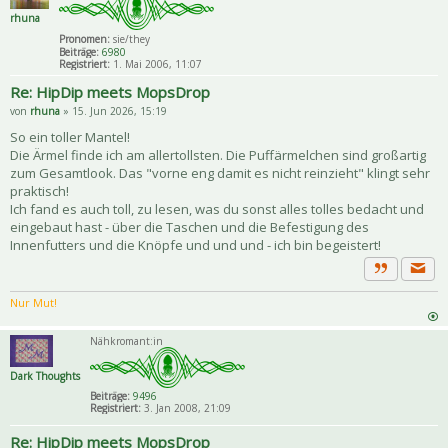
rhuna
Pronomen:
sie/they
Beiträge:
6980
Registriert:
1. Mai 2006, 11:07
Re: HipDip meets MopsDrop
von
rhuna
» 15. Jun 2026, 15:19
So ein toller Mantel!
Die Ärmel finde ich am allertollsten. Die Puffärmelchen sind großartig
zum Gesamtlook. Das "vorne eng damit es nicht reinzieht" klingt sehr
praktisch!
Ich fand es auch toll, zu lesen, was du sonst alles tolles bedacht und
eingebaut hast - über die Taschen und die Befestigung des
Innenfutters und die Knöpfe und und und - ich bin begeistert!
Priva
Zitat
Nur Mut!
Nähkromant:in
Dark Thoughts
Beiträge:
9496
Registriert:
3. Jan 2008, 21:09
Re: HipDip meets MopsDrop