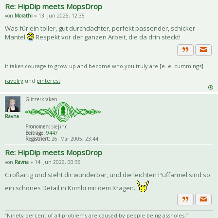
Re: HipDip meets MopsDrop
von
Morathi
» 13. Jun 2026, 12:35
Was für ein toller, gut durchdachter, perfekt passender, schicker
Mantel
Respekt vor der ganzen Arbeit, die da drin steckt!
Priva
Zitat
it takes courage to grow up and become who you truly are [e. e. cummings]
ravelry
und
pinterest
Glitzerkraken
Ravna
Pronomen:
sie|ihr
Beiträge:
9447
Registriert:
26. Mär 2005, 23:44
Re: HipDip meets MopsDrop
von
Ravna
» 14. Jun 2026, 00:36
Großartig und steht dir wunderbar, und die leichten Puffärmel sind so
ein schönes Detail in Kombi mit dem Kragen.
Priva
Zitat
“Ninety percent of all problems are caused by people being assholes.”