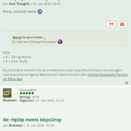
von
Dark Thoughts
» 16. Jun 2026, 09:41
Wow, einfach wow.
Priva
Zitat
Noctua
hat geschrieben:
↑
Du bist eine Disney-Prinzessin!
2026
+ 0 / -331 (g Wolle)
+ 0 / -0 (m Stoff)
Du möchtest deinen Vorrat verkleinern oder hast Mount Doom bezwungen
und brauchst dringend Nachschub? Dann besuch den
Online-Flohmarkt Termin
im Rittersaal
Forumaddict
Beiträge:
4174
Bluemoon
Registriert:
23. Okt 2005, 21:19
Re: HipDip meets MopsDrop
von
Bluemoon
» 16. Jun 2026, 10:43