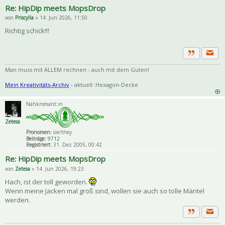
Re: HipDip meets MopsDrop
von
Priscylla
» 14. Jun 2026, 11:50
Richtig schick!!!
Priva
Zitat
Man muss mit ALLEM rechnen - auch mit dem Guten!
Mein Kreativitäts-Archiv
- aktuell: Hexagon-Decke
Nähkromant:in
Zetesa
Pronomen:
sie/they
Beiträge:
9712
Registriert:
31. Dez 2005, 00:42
Re: HipDip meets MopsDrop
von
Zetesa
» 14. Jun 2026, 19:23
Hach, ist der toll geworden.
Wenn meine Jacken mal groß sind, wollen sie auch so tolle Mäntel
werden.
Priva
Zitat