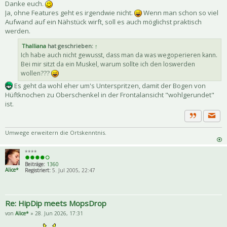
Danke euch.
Ja, ohne Features geht es irgendwie nicht.
Wenn man schon so viel
Aufwand auf ein Nähstück wirft, soll es auch möglichst praktisch
werden.
Thalliana
hat geschrieben:
↑
Ich habe auch nicht gewusst, dass man da was wegoperieren kann.
Bei mir sitzt da ein Muskel, warum sollte ich den loswerden
wollen???
Es geht da wohl eher um's Unterspritzen, damit der Bogen von
Hüftknochen zu Oberschenkel in der Frontalansicht "wohlgerundet"
ist.
Priva
Zitat
Umwege erweitern die Ortskenntnis.
****
Beiträge:
1360
Alice*
Registriert:
5. Jul 2005, 22:47
Re: HipDip meets MopsDrop
von
Alice*
» 28. Jun 2026, 17:31