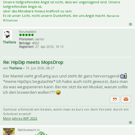
Unsere tiefgreifendste Angst ist nicht, dass wir ungenügend sind. Unsere
tiefgreifendste Angst ist,
über das Messbare hinaus kraftvoll zu sein.
Es ist unser Licht, nicht unsere Dunkelheit, die uns Angst macht.
Marianne
Williamson
Forumaddict
Pronomen:
sie/ihr
Thalliana
Beiträge:
4502
Registriert:
27. Apr 2010, 19:13
Re: HipDip meets MopsDrop
von
Thalliana
» 15. Jun 2026, 08:27
Der Mantel sieht großartig aus und steht dir ganz hervorragend
*meine HipDips begutachte* Ich habe auch nicht gewusst, dass man
da was wegoperieren kann. Bei mir sitzt da ein Muskel, warum sollte
ich den loswerden wollen???
Priva
Zitat
Gemüse schmeckt am besten, wenn man es kurz vor dem Verzehr durch ein
Schnitzel ersetzt!
Mein Jahres-WIP 2022
Nähkromant:in