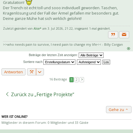
Gratulation!
Der Trench ist echt toll und sooo individuell geworden. Taschen,
Kragenlösung und der Fall der Ärmel gefallen mir besonders gut.
Deine ganze Mühe hat sich wirklich gelohnt!
Zuletzt geändert von
Alice*
am 3. Jul 2026, 21:22, insgesamt 1-mal geändert.
Priva
Zitat
>>who needs pain to survive, I need pain to change my life<< - Billy Corgan
Beiträge der letzten Zeit anzeigen:
Sortiere nach
Antworten
16 Beiträge
1
2
Zurück zu „Fertige Projekte“
Gehe zu
WER IST ONLINE?
Mitglieder in diesem Forum: 0 Mitglieder und 33 Gäste