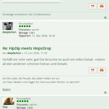
Priva
Zitat
Umwege erweitern die Ortskenntnis.
Forumaddict
Pronomen:
sie/ihr
deepdarksin
Beiträge:
5481
Registriert:
12. Mär 2008, 18:42
Re: HipDip meets MopsDrop
von
deepdarksin
» 13. Jun 2026, 11:20
Gefällt mir sehr sehr gut! Die Brosche ist auch ein tolles Detail - neben
all den anderen schönen Extras und Details.
Priva
Zitat
Auf die Liebe, die Freude, das Leben heben wir an,
um Hass, Neiden und Zagen für heut aus dem Herzen zu bannen!
Ravelry
Forumaddict
Pronomen:
sie/ihr
Talia
Beiträge:
2408