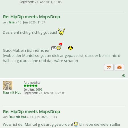
Registriert:
27. Apr 2011, 18:05
Re: HipDip meets MopsDrop
von
Talia
» 13. Jun 2026, 11:37
Das sieht richtig, richtig gut aus!
Guck Mal, ein Eichhörnchen
(wobei der Mantel so gut an dich angepasst ist, dass er bei mir nicht
halb so gut aussähe und das wäre schade)
Priva
Zitat
Forumaddict
Beiträge:
3696
Frau mit Hut
Registriert:
23. Feb 2012, 23:01
Re: HipDip meets MopsDrop
von
Frau mit Hut
» 13. Jun 2026, 11:43
Wow, ist der Mantel großartig geworden!
Ich liebe die vielen tollen