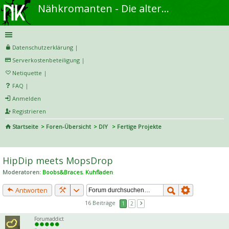
Nähkromanten - Die alternative Näh- und DIY-Community
Datenschutzerklärung
|
Serverkostenbeteiligung
|
Netiquette
|
FAQ
|
Anmelden
Registrieren
Startseite
Foren-Übersicht
DIY
Fertige Projekte
S
uc
HipDip meets MopsDrop
he
Moderatoren:
Boobs&Braces
,
Kuhfladen
Antworten
16 Beiträge
1
2
Forumaddict