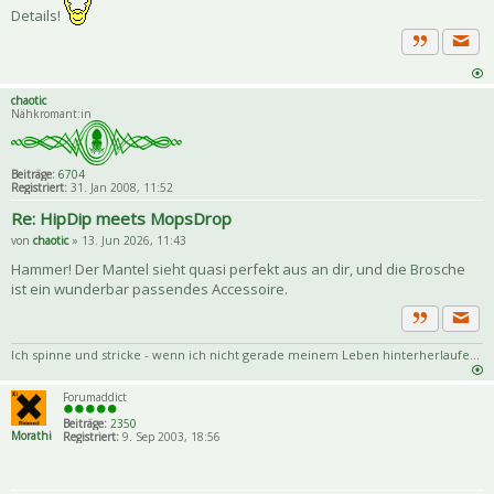
Details!
Priva
Zitat
chaotic
Nähkromant:in
Beiträge:
6704
Registriert:
31. Jan 2008, 11:52
Re: HipDip meets MopsDrop
von
chaotic
» 13. Jun 2026, 11:43
Hammer! Der Mantel sieht quasi perfekt aus an dir, und die Brosche
ist ein wunderbar passendes Accessoire.
Priva
Zitat
Ich spinne und stricke - wenn ich nicht gerade meinem Leben hinterherlaufe...
Forumaddict
Beiträge:
2350
Morathi
Registriert:
9. Sep 2003, 18:56