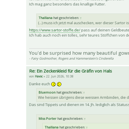
Ich mag ganz besonders das knallige Futter.
Thalliana
hat geschrieben:
↑
(...) muss ich jetzt mal auschecken, wer dieser Sartor i
https://www.sartor-stoffe.de/
pass auf deinen Geldbeute
Ich hab auch noch ein tolles, sehr teures Stöffchen von d
You'd be surprised how many beautiful gow
- Fairy Godmother, Rogers and Hammerstein's Cinderella
Re: Ein Zeckenkleid für die Gräfin von Hals
von
Havoc
» 22. Jun 2026, 10:38
Danke euch
Bluemoon
hat geschrieben:
↑
Wie heissen übrigens diese weissen Armbinden, die d
Das sind Tippets und dienen im 14. Jh. lediglich als Statu
Miss Porter
hat geschrieben:
↑
Thalliana
hat geschrieben:
↑