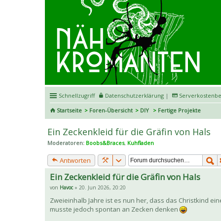
Schnellzugriff
Datenschutzerklärung
|
Serverkostenbe
Startseite
Foren-Übersicht
DIY
Fertige Projekte
Ein Zeckenkleid für die Gräfin von Hals
Moderatoren:
Boobs&Braces
,
Kuhfladen
Antworten
Ein Zeckenkleid für die Gräfin von Hals
von
Havoc
» 20. Jun 2026, 20:20
Zweieinhalb Jahre ist es nun her, dass das Christkind ein
musste jedoch spontan an Zecken denken