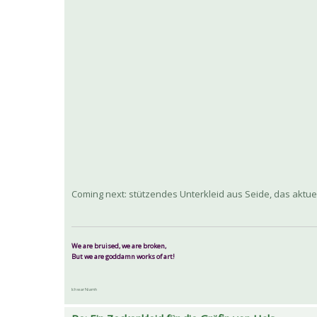
Coming next: stützendes Unterkleid aus Seide, das aktuell
We are bruised, we are broken,
But we are goddamn works of art!
Ich war Niamh