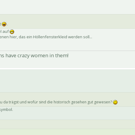
st
.
l auf
enen hier, das ein Höllenfensterkleid werden soll...
ns have crazy women in them!
u da trägst und wofür sind die historisch gesehen gut gewesen?
ssymbol.