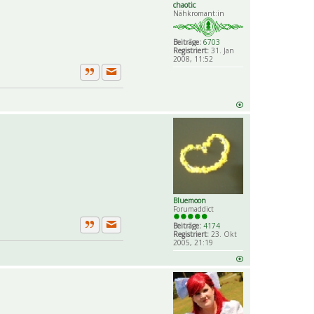
chaotic
Nähkromant:in
Beiträge:
6703
Registriert:
31. Jan
2008, 11:52
Private Nachricht senden
Zitat
Bluemoon
Forumaddict
Beiträge:
4174
Private Nachricht senden
Registriert:
23. Okt
Zitat
2005, 21:19