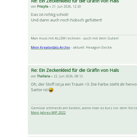
Re: Ein Zeckenkleid für die Gräfin von Hals
von
Priscylla
» 21. Jun 2026, 12:20
Das ist richtig schick!
Und dann auch noch hübsch gefüttert!
Man muss mit ALLEM rechnen - auch mit dem Guten!
Mein Kreativitäts-Archiv
- aktuell: Hexagon-Decke
Re: Ein Zeckenkleid für die Gräfin von Hals
von
Thalliana
» 22. Jun 2026, 08:12
Oh, der Stoff ist ja ein Traum <3. Die Farbe steht dir he
Sartor ist
.
Gemüse schmeckt am besten, wenn man es kurz vor dem Verzehr
Mein Jahres-WIP 2022