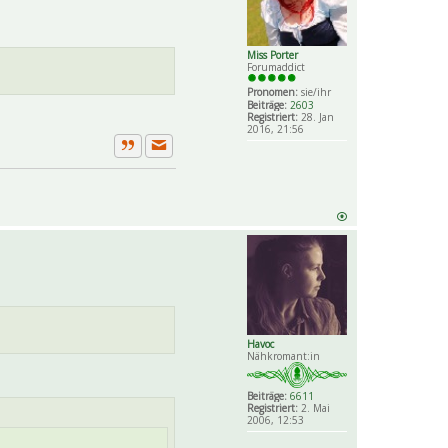
Miss Porter
Forumaddict
Pronomen:
sie/ihr
Beiträge:
2603
Registriert:
28. Jan
2016, 21:56
Private Nachricht senden
Zitat
Havoc
Nähkromant:in
Beiträge:
6611
Registriert:
2. Mai
2006, 12:53