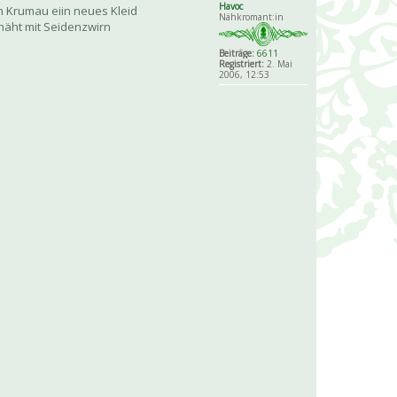
Havoc
in Krumau eiin neues Kleid
Nähkromant:in
enäht mit Seidenzwirn
Beiträge:
6611
Registriert:
2. Mai
2006, 12:53