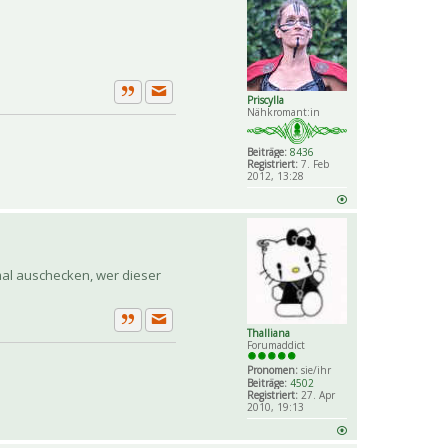
Priscylla
Private Nachricht senden
Zitat
Nähkromant:in
Beiträge:
8436
Registriert:
7. Feb
2012, 13:28
 mal auschecken, wer dieser
Private Nachricht senden
Thalliana
Zitat
Forumaddict
Pronomen:
sie/ihr
Beiträge:
4502
Registriert:
27. Apr
2010, 19:13